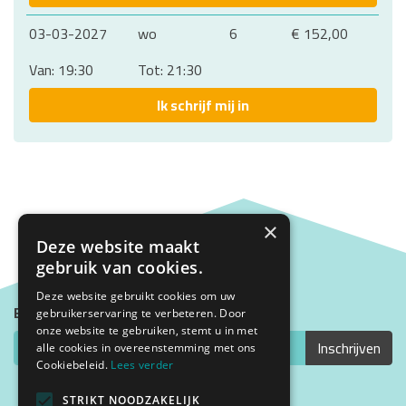
03-03-2027
wo
6
€ 152,00
Van: 19:30
Tot: 21:30
Ik schrijf mij in
×
Deze website maakt
gebruik van cookies.
Deze website gebruikt cookies om uw
Blijf op de hoogte met onze nieuwsbrief
gebruikerservaring te verbeteren. Door
onze website te gebruiken, stemt u in met
alle cookies in overeenstemming met ons
Cookiebeleid.
Lees verder
STRIKT NOODZAKELIJK