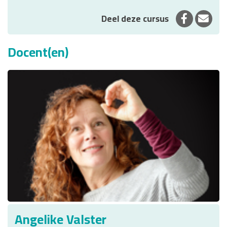
Deel op 
Deel
Deel deze cursus
Docent(en)
Angelike Valster