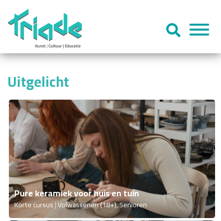
Uitgelicht
Pure keramiek voor huis en tuin
Korte cursus
Volwassenen (18+), Senioren