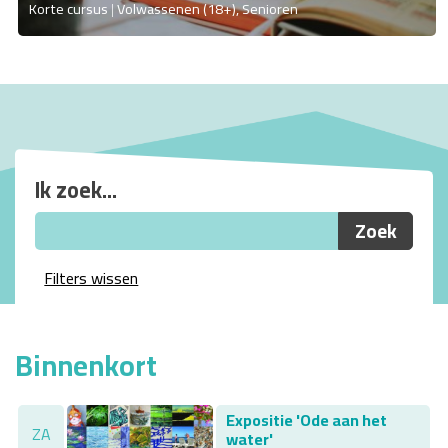
Korte cursus
Volwassenen (18+), Senioren
Ik zoek...
Filters wissen
Binnenkort
Expositie 'Ode aan het
ZA
water'