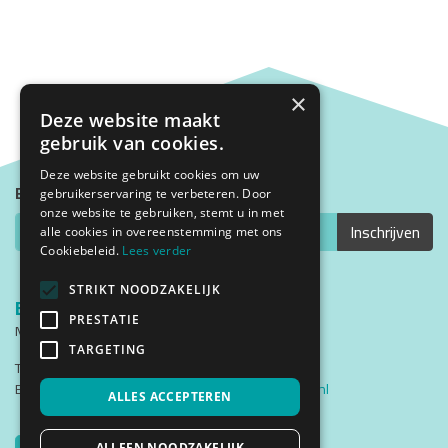
×
Deze website maakt
gebruik van cookies.
Deze website gebruikt cookies om uw
Blijf op de hoogte met onze nieuwsbrief
gebruikerservaring te verbeteren. Door
onze website te gebruiken, stemt u in met
alle cookies in overeenstemming met ons
Cookiebeleid.
Lees verder
STRIKT NOODZAKELIJK
Bezoekadres
PRESTATIE
Middenweg 2
1782 BG Den Helder
TARGETING
Telefoon: (0223) 537200
Email:
cursistenadministratie@triade-denhelder.nl
ALLES ACCEPTEREN
Triade Instagram
Triade Facebook
Traide YouTube
Triade Instgram
ALLEEN NOODZAKELIJK