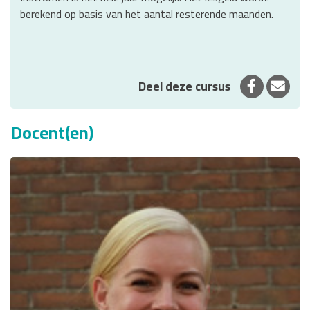
berekend op basis van het aantal resterende maanden.
Deel op 
Deel
Deel deze cursus
Docent(en)