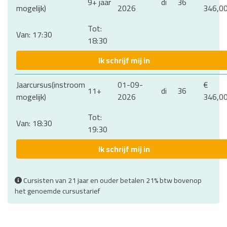
9+ jaar
di
36
mogelijk)
2026
346,0
Tot:
Van: 17:30
18:30
Ik schrijf mij in
Jaarcursus(instroom
01-09-
€
11+
di
36
mogelijk)
2026
346,0
Tot:
Van: 18:30
19:30
Ik schrijf mij in
Cursisten van 21 jaar en ouder betalen 21% btw bovenop
het genoemde cursustarief