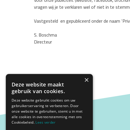
Voor onze publiciteit (website, facebook, brochure
vragen wij je te verklaren wel of niet in te ste
Vastgesteld en gepubliceerd onder de naam ‘Pr
S. Boschma
Directeur
×
Deze website maakt
gebruik van cookies.
Deze website gebruikt cookies om uw
gebruikerservaring te verbeteren. Door
onze website te gebruiken, stemt u in met
alle cookies in overeenstemming met ons
Cookiebeleid.
Lees verder