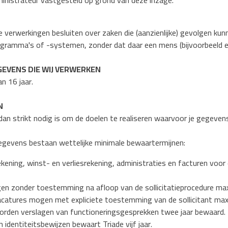
inistrateur vastgesteld op grond van deze inzage.
 verwerkingen besluiten over zaken die (aanzienlijke) gevolgen ku
ramma's of -systemen, zonder dat daar een mens (bijvoorbeeld ee
EVENS DIE WIJ VERWERKEN
n 16 jaar.
N
dan strikt nodig is om de doelen te realiseren waarvoor je gegeve
gevens bestaan wettelijke minimale bewaartermijnen:
kening, winst- en verliesrekening, administraties en facturen voo
ogen zonder toestemming na afloop van de sollicitatieprocedure m
 vacatures mogen met expliciete toestemming van de sollicitant ma
worden verslagen van functioneringsgesprekken twee jaar bewaard.
 identiteitsbewijzen bewaart Triade vijf jaar.