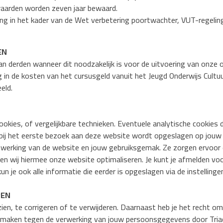
waarden worden zeven jaar bewaard.
ng in het kader van de Wet verbetering poortwachter, VUT-regeli
EN
an derden wanneer dit noodzakelijk is voor de uitvoering van onz
ing in de kosten van het cursusgeld vanuit het Jeugd Onderwijs Cul
eld.
cookies, of vergelijkbare technieken. Eventuele analytische cookies
t bij het eerste bezoek aan deze website wordt opgeslagen op jouw
che werking van de website en jouw gebruiksgemak. Ze zorgen ervoo
en wij hiermee onze website optimaliseren. Je kunt je afmelden voo
 je ook alle informatie die eerder is opgeslagen via de instellinge
REN
ien, te corrigeren of te verwijderen. Daarnaast heb je het recht 
 maken tegen de verwerking van jouw persoonsgegevens door Triad