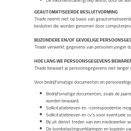
De inkomenstariefgroep wordt door de adm
GEAUTOMATISEERDE BESLUITVORMING
Triade neemt niet op basis van geautomatiseerde
besluiten die worden genomen door computerprog
BIJZONDERE EN/OF GEVOELIGE PERSOONSGEG
Triade verwerkt gegevens van personen jonger da
HOE LANG WE PERSOONSGEGEVENS BEWARE
Triade bewaart je persoonsgegevens niet langer 
Voor bedrijfsmatige documenten en personeelsge
Bedrijfsmatige documenten, zoals de jaarre
worden bewaard.
Sollicitatiebrieven en -correspondentie m
Sollicitatiebrieven en cv’s voor eventuele
Bij uit dienst treden van een medewerker 
De loonbelastingverklaringen en kopieën van