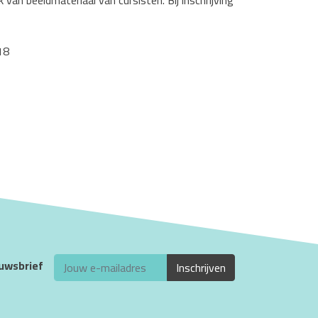
van beeldmateriaal van cursisten. Bij inschrijving
18
euwsbrief