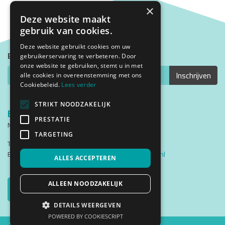
×
Deze website maakt
gebruik van cookies.
Deze website gebruikt cookies om uw
Blijf op de hoogte met onze nieuwsbrief
gebruikerservaring te verbeteren. Door
onze website te gebruiken, stemt u in met
alle cookies in overeenstemming met ons
Cookiebeleid.
Lees verder
STRIKT NOODZAKELIJK
Bezoekadres
PRESTATIE
Middenweg 2
1782 BG Den Helder
TARGETING
Telefoon: (0223) 537200
Email:
cursistenadministratie@triade-denhelder.nl
ALLES ACCEPTEREN
Triade Instagram
Triade Facebook
Traide YouTube
Triade Instgram
ALLEEN NOODZAKELIJK
Bel
DETAILS WEERGEVEN
POWERED BY COOKIESCRIPT