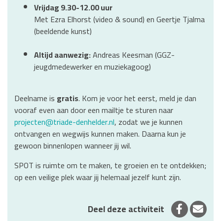
Vrijdag 9.30-12.00 uur
Met Ezra Elhorst (video & sound) en Geertje Tjalma
(beeldende kunst)
Altijd aanwezig:
Andreas Keesman (GGZ-
jeugdmedewerker en muziekagoog)
Deelname is
gratis
. Kom je voor het eerst, meld je dan
vooraf even aan door een mailtje te sturen naar
projecten@triade-denhelder.nl
, zodat we je kunnen
ontvangen en wegwijs kunnen maken. Daarna kun je
gewoon binnenlopen wanneer jij wil.
SPOT is ruimte om te maken, te groeien en te ontdekken;
op een veilige plek waar jij helemaal jezelf kunt zijn.
Deel op 
Deel
Deel deze activiteit