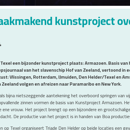
aakmakend kunstproject ove
4
 Texel een bijzonder kunstproject plaats: Armazoen. Basis van h
psjournaal van het slavenschip Hof van Zeeland, vertoond in ee
kust: Vlissingen, Rotterdam, IJmuiden, Den Helder/Texel en Am
n Zeeland volgen en afreizen naar Paramaribo en New York.
 als bijna nietszeggende aantekening het overboord springen van v
onopvallende zinnen vormen de basis van Kunstproject Armazoen. He
 ene vrouw. Het project brengt op een bijzondere en grootschalig
acht. De productie van het project is in handen van Boa productie
 en op Texel organiseert Triade Den Helder op beide locaties een 