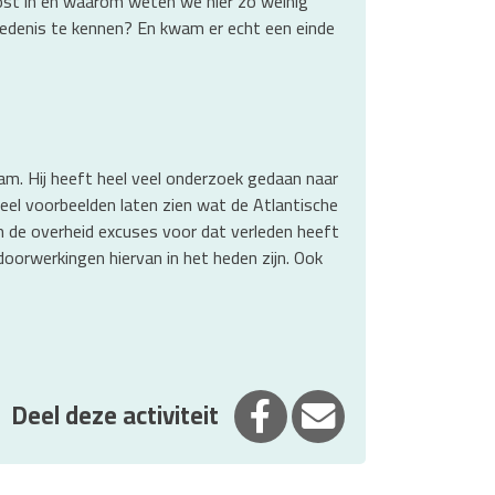
e Oost in en waarom weten we hier zo weinig
iedenis te kennen? En kwam er echt een einde
dam. Hij heeft heel veel onderzoek gedaan naar
veel voorbeelden laten zien wat de Atlantische
rom de overheid excuses voor dat verleden heeft
orwerkingen hiervan in het heden zijn. Ook
Deel op Facebook
Deel via E-mail
Deel deze activiteit