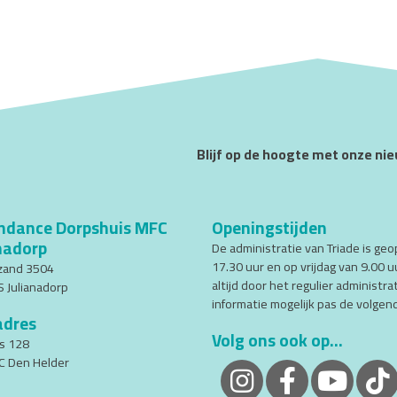
Blijf op de hoogte met onze ni
ndance Dorpshuis MFC
Openingstijden
nadorp
De administratie van Triade is ge
17.30 uur en op vrijdag van 9.00 u
zand 3504
altijd door het regulier administr
 Julianadorp
informatie mogelijk pas de volge
adres
Volg ons ook op...
s 128
C Den Helder
Triade Instagram
Triade Facebook
Traide 