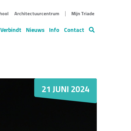
|
hool
Architectuurcentrum
Mijn Triade
 Verbindt
Nieuws
Info
Contact
Zoeken
21 JUNI 2024