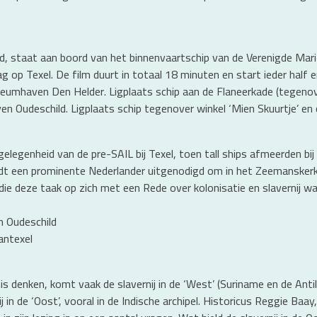
d, staat aan boord van het binnenvaartschip van de Verenigde Mari
op Texel. De film duurt in totaal 18 minuten en start ieder half en
umhaven Den Helder. Ligplaats schip aan de Flaneerkade (tegeno
en Oudeschild. Ligplaats schip tegenover winkel ‘Mien Skuurtje’ e
legenheid van de pre-SAIL bij Texel, toen tall ships afmeerden bij
ordt een prominente Nederlander uitgenodigd om in het Zeemanskerk
indie deze taak op zich met een Rede over kolonisatie en slavernij 
n Oudeschild
antexel
s denken, komt vaak de slavernij in de ‘West’ (Suriname en de Anti
 in de ‘Oost’, vooral in de Indische archipel. Historicus Reggie Baay