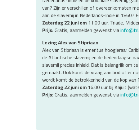
Nederlands-Indië en de koloniale slavernij, gaa
van? Zijn er verschillen of overeenkomsten me
aan de slavernij in Nederlands-Indië in 1860? 
Zaterdag 22 juni om
11.00 uur, Triade, Midde
Prijs:
Gratis, aanmelden gewenst via
info@tri
Lezing Alex van Stipriaan
Alex van Stipriaan is emeritus hoogleraar Car
de Atlantische slavernij en de hedendaagse naw
slavernij precies inhield. Dat is belangrijk o
gemaakt. Ook komt de vraag aan bod of er noo
wordt komt de betrokkenheid van de kop van No
Zaterdag 22 juni om
16.00 uur bij Kajuit (wa
Prijs:
Gratis, aanmelden gewenst via
info@tri