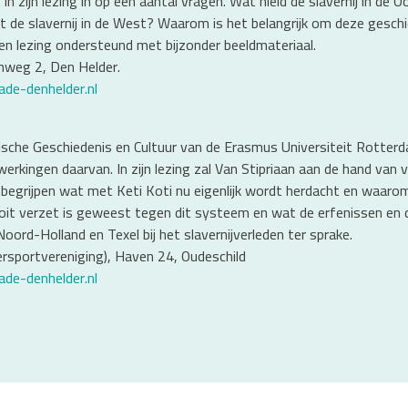
t in zijn lezing in op een aantal vragen. Wat hield de slavernij in d
t de slavernij in de West? Waarom is het belangrijk om deze gesch
Een lezing ondersteund met bijzonder beeldmateriaal.
nweg 2, Den Helder.
ade-denhelder.nl
ibische Geschiedenis en Cultuur van de Erasmus Universiteit Rotter
erkingen daarvan. In zijn lezing zal Van Stipriaan aan de hand van 
m te begrijpen wat met Keti Koti nu eigenlijk wordt herdacht en waa
it verzet is geweest tegen dit systeem en wat de erfenissen en do
ord-Holland en Texel bij het slavernijverleden ter sprake.
tersportvereniging), Haven 24, Oudeschild
ade-denhelder.nl