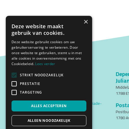
×
Deze website maakt
gebruik van cookies.
Deze website gebruikt cookies om uw
gebruikerservaring te verbeteren. Door
onze website te gebruiken, stemt u in met
alle cookies in overeenstemming met ons
Cookiebeleid.
Lees verder
Bezoekadres
Depe
STRIKT NOODZAKELIJK
Julia
Middenweg 2
PRESTATIE
1782 BG Den Helder
Middel
1788 ES
TARGETING
Telefoon: (0223) 537200
Email:
cursistenadministratie@triade-
Post
ALLES ACCEPTEREN
denhelder.nl
Postbu
1780 A
ALLEEN NOODZAKELIJK