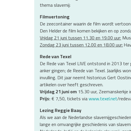
thema slavernij:
Filmvertoning
De zeecontainer waarin de film wordt vertoon
Den Helder de film komen bekijken en op zondag 
Vrijdag 21 juni tussen 11.30 en 19.00 uur:
Muse
Zondag 23 juni tussen 12.00 en 18.00 uur:
Hav
Rede van Texel
De Rede van Texel LIVE ontstond in 2013 ter ge
anker gingen; de Reede van Texel. Jaarlijks w
invulling. Dit jaar neemt historicus Gert Oost
artikelen over heeft geschreven.
Vrijdag 21 juni om
15.30 uur, Zeemanskerkje i
Prijs:
€ 7,50, tickets via
www.texel.net
/redev
Lezing Reggie Baay
Als we aan de Nederlandse slavernijgeschiedeni
lange en omvangrijke geschiedenis van slavernij