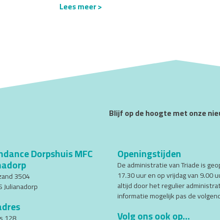
Lees meer >
Blijf op de hoogte met onze ni
ndance Dorpshuis MFC
Openingstijden
nadorp
De administratie van Triade is ge
17.30 uur en op vrijdag van 9.00 u
zand 3504
altijd door het regulier administr
 Julianadorp
informatie mogelijk pas de volge
adres
Volg ons ook op...
s 128