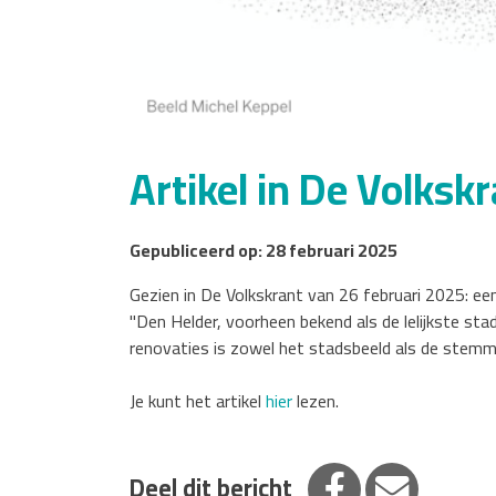
Artikel in De Volksk
Gepubliceerd op: 28 februari 2025
Gezien in De Volkskrant van 26 februari 2025: een 
"Den Helder, voorheen bekend als de lelijkste st
renovaties is zowel het stadsbeeld als de stemm
Je kunt het artikel
hier
lezen.
Deel op Facebook
Deel via E
Deel dit bericht